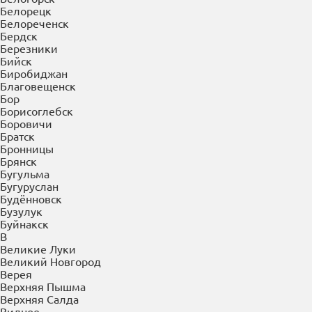
Балашиха
Балашов
Барнаул
Батайск
Белгород
Белово
Белогорск
Белорецк
Белореченск
Бердск
Березники
Бийск
Биробиджан
Благовещенск
Бор
Борисоглебск
Боровичи
Братск
Бронницы
Брянск
Бугульма
Бугуруслан
Будённовск
Бузулук