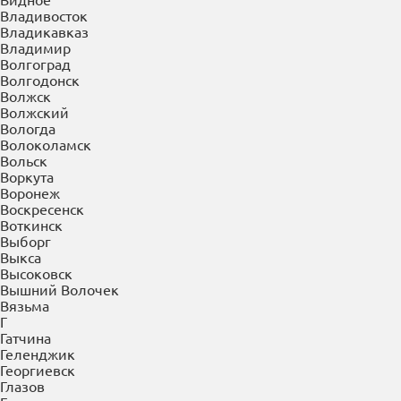
Буйнакск
В
Великие Луки
Великий Новгород
Верея
Верхняя Пышма
Верхняя Салда
Видное
Владивосток
Владикавказ
Владимир
Волгоград
Волгодонск
Волжск
Волжский
Вологда
Волоколамск
Вольск
Воркута
Воронеж
Воскресенск
Воткинск
Выборг
Выкса
Высоковск