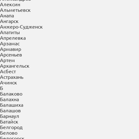
×
Выберите Ваш регион:
Абакан
А
Абакан
Азов
Александров
Алексин
Альметьевск
Анапа
Ангарск
Анжеро-Судженск
Апатиты
Апрелевка
Арзамас
Армавир
Арсеньев
Артем
Архангельск
Асбест
Астрахань
Ачинск
Б
Балаково
Балахна